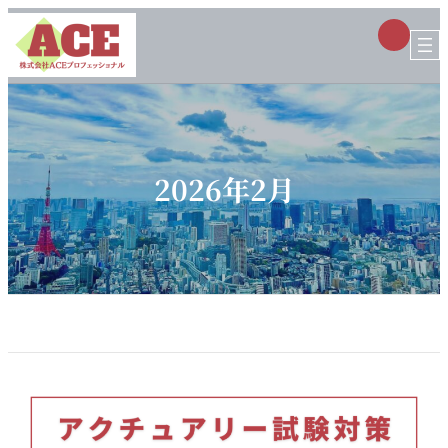
内
ア
容
イ
コ
を
ン
ス
リ
ン
キ
ク
ッ
プ
2026年2月