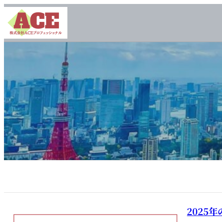
内
容
を
ス
キ
ッ
プ
2025