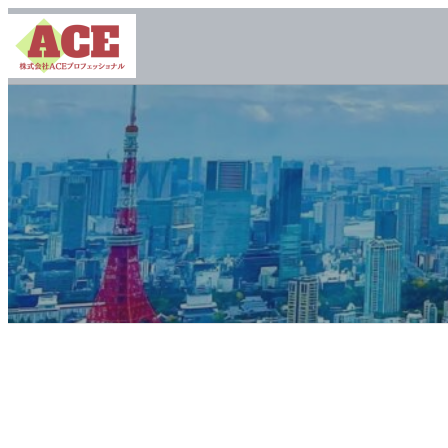
内
容
を
ス
キ
ッ
プ