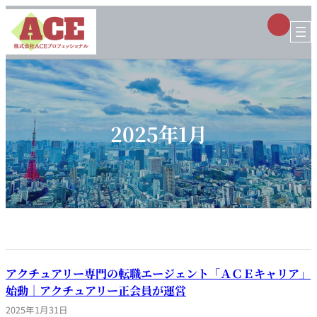
内
ア
容
イ
コ
を
ン
ス
リ
ン
キ
ク
ッ
プ
2025年1月
アクチュアリー専門の転職エージェント「ＡＣＥキャリア」
始動｜アクチュアリー正会員が運営
2025年1月31日